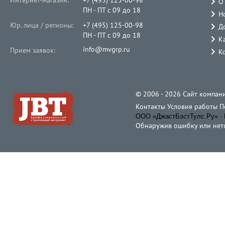
О
ПН - ПТ с 09 до 18
Н
Юр. лица / регионы:
+7 (495) 125-00-98
Д
ПН - ПТ с 09 до 18
К
info@mvgrp.ru
Прием заявок:
К
© 2006 - 2026 Cайт компани
Контакты
Условия работы
П
ООО «ДжастБэстТулс.Ру» · 
Обнаружив ошибку или неточ