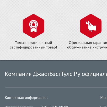
Только оригинальный
Официальная гаранти
сертифицированный товар!
обслуживание инструме
Компания ДжастБэстТулс.Ру официал
Контактная информация:
Мен
Интернет-магазин:
+7 (495) 125-00-98