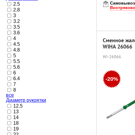
Самовывоз
2.5
Востряков
2.8
3
3.2
3.5
3.6
4
Сменное жал
4.5
WIHA 26066
4.8
5
WI-26066
5.5
5.6
6
6.4
-20%
7
8
все
Диаметр рукоятки
12.5
13
14
18
19
22