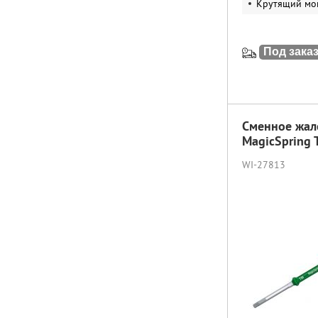
Крутящий мо
Под зака
Сменное жал
MagicSpring
WI-27813