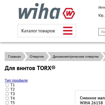
Инт
Юр.
Каталог товаров
Главная
Отвертки
Динамометрические отвертки
Для винтов TORX®
Тип профиля
T1
T2
T3
Сменное жал
T4
WIHA 26158
T5