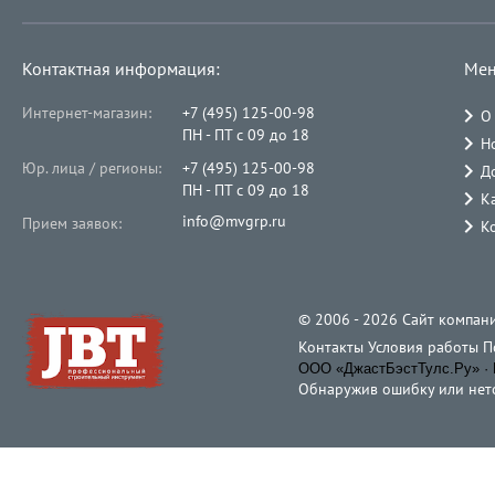
Контактная информация:
Мен
Интернет-магазин:
+7 (495) 125-00-98
О
ПН - ПТ с 09 до 18
Н
Юр. лица / регионы:
+7 (495) 125-00-98
Д
ПН - ПТ с 09 до 18
К
info@mvgrp.ru
Прием заявок:
К
© 2006 - 2026 Cайт компани
Контакты
Условия работы
П
ООО «ДжастБэстТулс.Ру» · 
Обнаружив ошибку или неточ