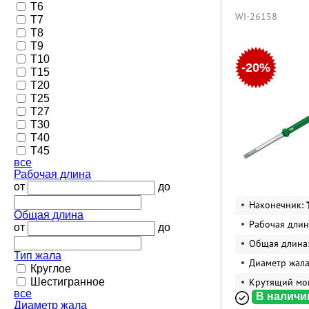
T6
WI-26158
T7
T8
T9
T10
-20%
T15
T20
T25
T27
T30
T40
T45
все
Рабочая длина
от
до
Наконечник:
Общая длина
Рабочая длин
от
до
Общая длина
Тип жала
Диаметр жал
Круглое
Шестигранное
Крутящий мо
все
В наличи
Диаметр жала