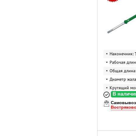
Наконечник:
Рабочая длин
Общая длина
Диаметр жал
Крутящий мо
В наличи
Самовывоз
Востряков