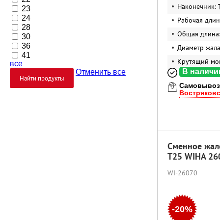
Наконечник:
23
24
Рабочая длин
28
Общая длина
30
36
Диаметр жал
41
Крутящий мо
все
В наличи
Отменить все
Найти продукты
Самовывоз
Востряков
Сменное жал
T25 WIHA 26
WI-26070
-20%