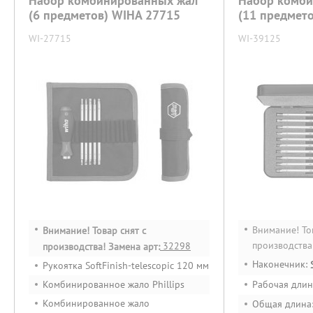
Набор комбинированных жал
Набор комби
(6 предметов) WIHA 27715
(11 предмет
WI-27715
WI-39125
Внимание! То
Внимание! Товар снят с
производства
32298
производства! Замена арт:
Наконечник:
Рукоятка SoftFinish-telescopic 120 мм
Комбинированное жало Phillips
Рабочая длин
Комбинированное жало
Общая длина