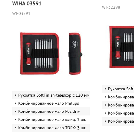
WIHA 03591
WI-32298
WI-03591
Рукоятка Soft
Рукоятка SoftFinish-telescopic 120 мм
Комбинирова
Комбинированное жало Phillips
Комбинирован
Комбинированное жало Pozidriv
Комбинирован
Комбинированное жало шлиц:
шт.
2
Комбинирова
Комбинированное жало TORX:
шт.
3