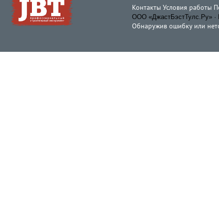
Контакты
Условия работы
П
ООО «ДжастБэстТулс.Ру» · 
Обнаружив ошибку или неточ