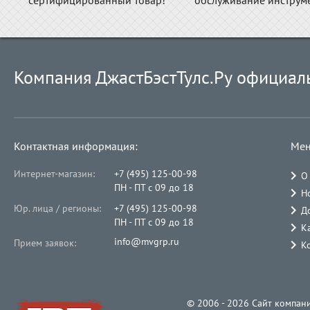
сертифицированный товар!
обслуживание инструме
Компания ДжастБэстТулс.Ру официал
Контактная информация:
Мен
Интернет-магазин:
+7 (495) 125-00-98
О
ПН - ПТ с 09 до 18
Н
Юр. лица / регионы:
+7 (495) 125-00-98
Д
ПН - ПТ с 09 до 18
К
info@mvgrp.ru
Прием заявок:
К
© 2006 - 2026 Cайт компани