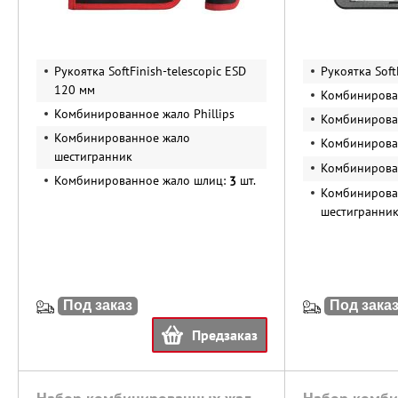
Рукоятка SoftFinish-telescopic ESD
Рукоятка Soft
120 мм
Комбинирован
Комбинированное жало Phillips
Комбинирован
Комбинированное жало
Комбинирова
шестигранник
Комбинирова
Комбинированное жало шлиц:
шт.
3
Комбинирова
шестигранни
Под заказ
Под зака
Предзаказ