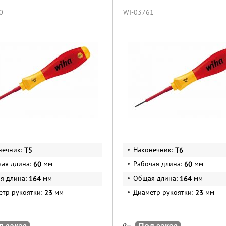
0
WI-03761
нечник:
Наконечник:
T5
T6
чая длина:
мм
Рабочая длина:
мм
60
60
я длина:
мм
Общая длина:
мм
164
164
етр рукоятки:
мм
Диаметр рукоятки:
мм
23
23