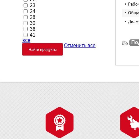
Рабо
23
24
Обща
28
Диам
30
36
41
все
По
Отменить все
Найти продукты