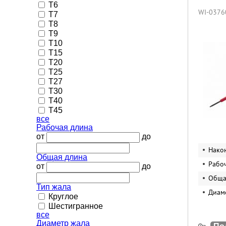
T6
WI-0376
T7
T8
T9
T10
T15
T20
T25
T27
T30
T40
T45
все
Рабочая длина
от
до
Нако
Общая длина
Рабо
от
до
Обща
Тип жала
Диам
Круглое
Шестигранное
все
Диаметр жала