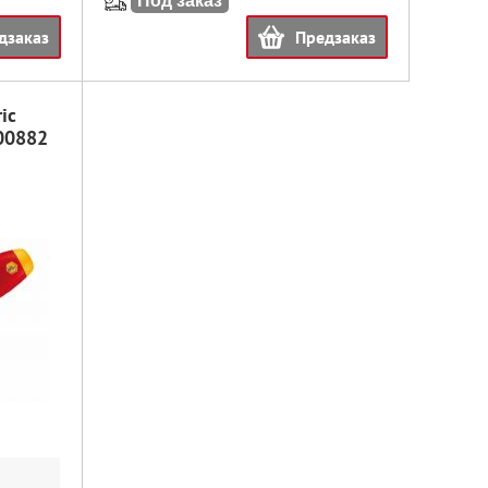
Под заказ
дзаказ
Предзаказ
ic
00882