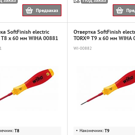
д заказ
Под заказ
Предзаказ
Пре
а SoftFinish electric
Отвертка SoftFinish electr
 T8 x 60 мм WIHA 00881
TORX® T9 x 60 мм WIHA 
1
WI-00882
нечник:
Наконечник:
T8
T9