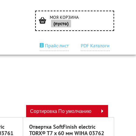
МОЯ КОРЗИНА
(пусто)
Прайс-лист
PDF Каталоги
Сортировка По умолчанию
ic
Отвертка SoftFinish electric
03761
TORX® T7 x 60 мм WIHA 03762