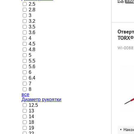
По
2.5
2.8
3
3.2
3.5
Отвертк
3.6
TORX®
4
4.5
WI-0088
4.8
5
5.5
5.6
6
6.4
7
8
все
Диаметр рукоятки
12.5
13
14
18
19
Нако
22