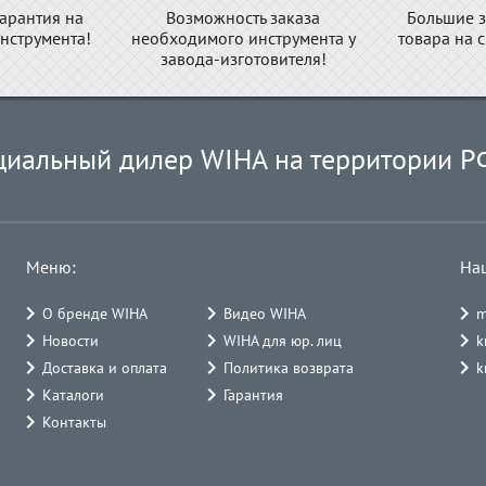
арантия на
Возможность заказа
Большие з
нструмента!
необходимого инструмента у
товара на 
завода-изготовителя!
циальный дилер WIHA на территории Р
Меню:
На
О бренде WIHA
Видео WIHA
m
Новости
WIHA для юр. лиц
k
Доставка и оплата
Политика возврата
k
Каталоги
Гарантия
Контакты