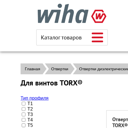
Каталог товаров
Главная
Отвертки
Отвертки диэлектрически
Для винтов TORX®
Тип профиля
T1
T2
T3
Отвертк
T4
TORX®
T5