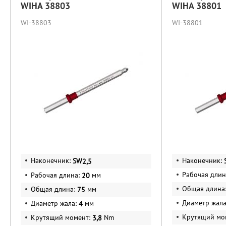
WIHA 38803
WIHA 38801
WI-38803
WI-38801
Наконечник:
Наконечник:
SW
2,5
Рабочая длин
Рабочая длина:
мм
20
Общая длина
Общая длина:
мм
75
Диаметр жал
Диаметр жала:
мм
4
Крутящий мо
Крутящий момент:
Nm
3,8