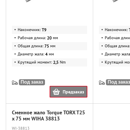
Наконечник:
Наконечник:
T9
Рабочая длина:
мм
Рабочая длин
20
Общая длина:
мм
Общая длина
75
Диаметр жала:
мм
Диаметр жал
4
Крутящий момент:
Nm
Крутящий мо
2,5
Под заказ
Под зака
Предзаказ
Сменное жало Torque TORX T25
x 75 мм WIHA 38813
WI-38813