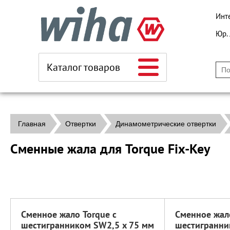
Инт
Юр.
Каталог товаров
Главная
Отвертки
Динамометрические отвертки
Сменные жала для Torque Fix-Key
Сменное жало Torque с
Сменное жало
шестигранником SW2,5 x 75 мм
шестигранни