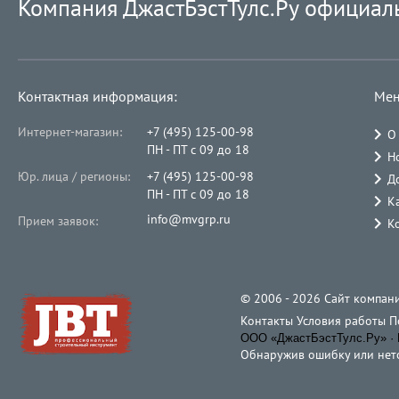
Компания ДжастБэстТулс.Ру официал
Контактная информация:
Мен
Интернет-магазин:
+7 (495) 125-00-98
О
ПН - ПТ с 09 до 18
Н
Юр. лица / регионы:
+7 (495) 125-00-98
Д
ПН - ПТ с 09 до 18
К
info@mvgrp.ru
Прием заявок:
К
© 2006 - 2026 Cайт компани
Контакты
Условия работы
П
ООО «ДжастБэстТулс.Ру» · 
Обнаружив ошибку или неточ