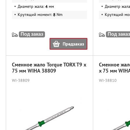
Диаметр жала:
мм
Диаметр жал
4
Крутящий момент:
Nm
Крутящий мо
8
Под заказ
Под зака
Предзаказ
Сменное жало Torque TORX T9 x
Сменное жал
75 мм WIHA 38809
x 75 мм WIH
WI-38809
WI-38810