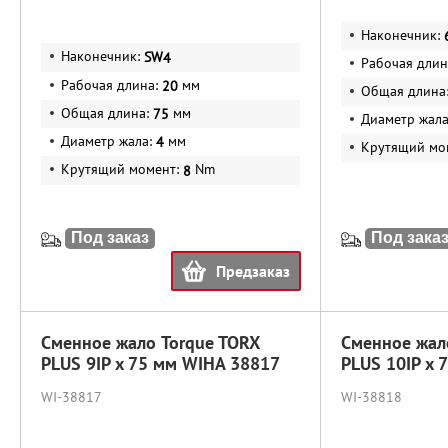
Наконечник:
Наконечник:
SW
4
Рабочая длин
Рабочая длина:
мм
20
Общая длина
Общая длина:
мм
75
Диаметр жал
Диаметр жала:
мм
4
Крутящий мо
Крутящий момент:
Nm
8
Под заказ
Под зака
Предзаказ
Сменное жало Torque TORX
Сменное жал
PLUS 9IP x 75 мм WIHA 38817
PLUS 10IP x 
WI-38817
WI-38818