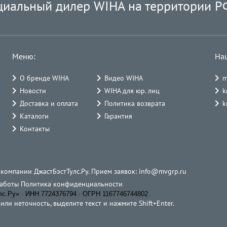
циальный дилер WIHA на территории Р
Меню:
На
О бренде WIHA
Видео WIHA
m
Новости
WIHA для юр. лиц
k
Доставка и оплата
Политика возврата
k
Каталоги
Гарантия
Контакты
 компании ДжастБэстТулс.Ру. Прием заявок:
info@mvgrp.ru
работы
Политика конфиденциальности
.Ру» · ИНН 7724376794 · ОГРН 1167746744802
ли неточность, выделите текст и нажмите Shift+Enter.