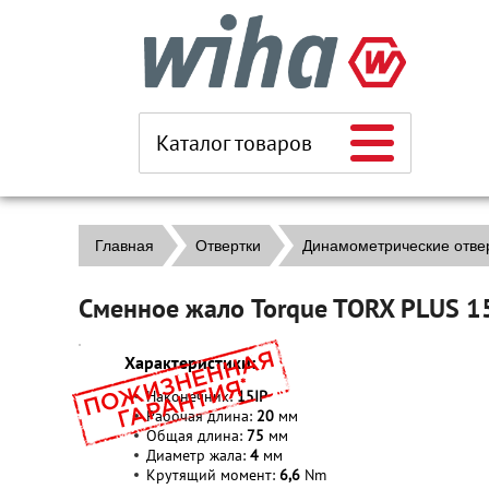
Каталог товаров
Главная
Отвертки
Динамометрические отве
Сменное жало Torque TORX PLUS 1
Характеристики:
Наконечник:
15IP
Рабочая длина:
20
мм
Общая длина:
75
мм
Диаметр жала:
4
мм
Крутящий момент:
6,6
Nm