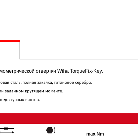
ометрической отвертки Wiha TorqueFix-Key.
вая сталь, полная закалка, титановое серебро.
при заданном крутящем моменте.
нодоступных винтов.
max Nm