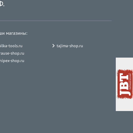
Ф.
ши магазины:
ilka-tools.ru
tajima-shop.ru
rause-shop.ru
nipex-shop.ru