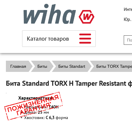
Инт
Юр.
Каталог товаров
Главная
Биты
Биты Standart
Биты TORX Tamper
Бита Standard TORX H Tamper Resistant
Характеристики:
Наконечник:
T40Н
Длина:
25
мм
Хвостовик:
C 6,3
форма