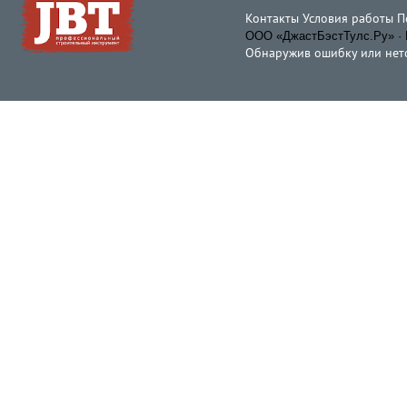
Контакты
Условия работы
П
ООО «ДжастБэстТулс.Ру» · 
Обнаружив ошибку или неточ