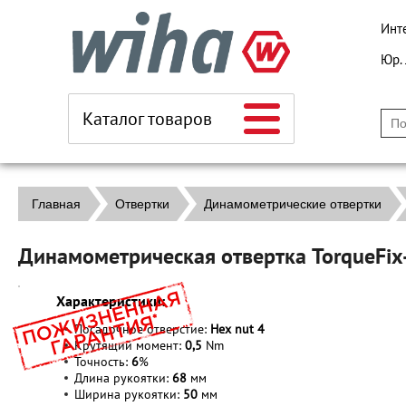
Инт
Юр.
Каталог товаров
Главная
Отвертки
Динамометрические отвертки
Динамометрическая отвертка TorqueFi
Характеристики:
Посадочное отверстие:
Hex nut
4
Крутящий момент:
0,5
Nm
Точность:
6
%
Длина рукоятки:
68
мм
Ширина рукоятки:
50
мм