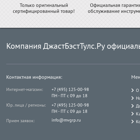
Только оригинальный
Официальная гаранти
сертифицированный товар!
обслуживание инструме
Компания ДжастБэстТулс.Ру официал
Контактная информация:
Мен
Интернет-магазин:
+7 (495) 125-00-98
О
ПН - ПТ с 09 до 18
Н
Юр. лица / регионы:
+7 (495) 125-00-98
Д
ПН - ПТ с 09 до 18
К
info@mvgrp.ru
Прием заявок:
К