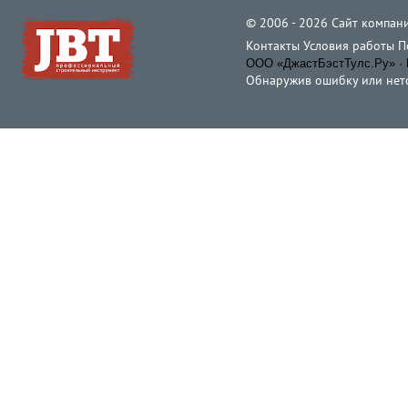
© 2006 - 2026 Cайт компани
Контакты
Условия работы
П
ООО «ДжастБэстТулс.Ру» · 
Обнаружив ошибку или неточ