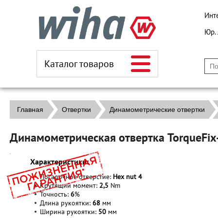
Инт
Юр.
Каталог товаров
Главная
Отвертки
Динамометрические отвертки
Динамометрическая отвертка TorqueFi
Характеристики:
Посадочное отверстие:
Hex nut
4
Крутящий момент:
2,5
Nm
Точность:
6
%
Длина рукоятки:
68
мм
Ширина рукоятки:
50
мм