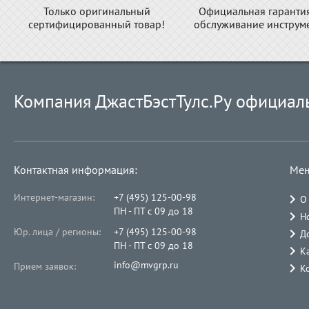
Только оригинальный
Официальная гаранти
сертифицированный товар!
обслуживание инструме
Компания ДжастБэстТулс.Ру официал
Контактная информация:
Мен
Интернет-магазин:
+7 (495) 125-00-98
О
ПН - ПТ с 09 до 18
Н
Юр. лица / регионы:
+7 (495) 125-00-98
Д
ПН - ПТ с 09 до 18
К
info@mvgrp.ru
Прием заявок:
К