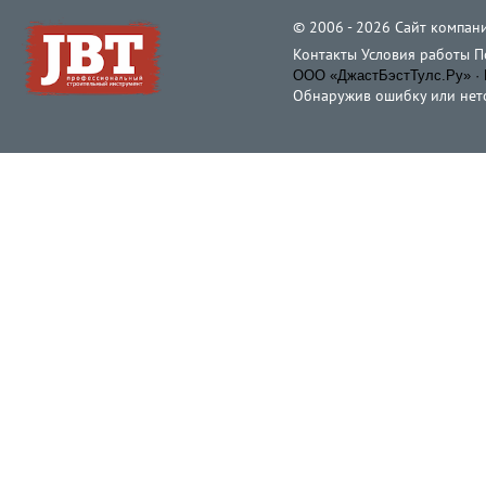
© 2006 - 2026 Cайт компани
Контакты
Условия работы
П
ООО «ДжастБэстТулс.Ру» · 
Обнаружив ошибку или неточ