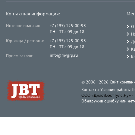
Контактная информация:
Мен
Интернет-магазин:
+7 (495) 125-00-98
О
ПН - ПТ с 09 до 18
Н
Юр. лица / регионы:
+7 (495) 125-00-98
Д
ПН - ПТ с 09 до 18
К
info@mvgrp.ru
Прием заявок:
К
© 2006 - 2026 Cайт компани
Контакты
Условия работы
П
ООО «ДжастБэстТулс.Ру» · 
Обнаружив ошибку или неточ