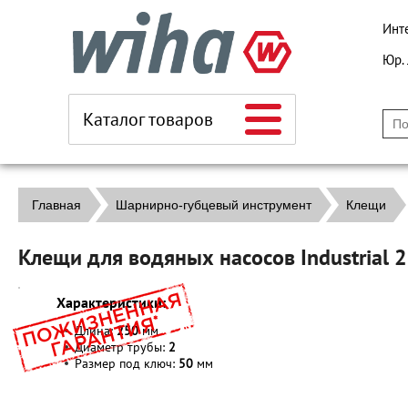
Инт
Юр.
Каталог товаров
Главная
Шарнирно-губцевый инструмент
Клещи
Клещи для водяных насосов Industrial
Характеристики:
Длина:
250
мм
Диаметр трубы:
2
Размер под ключ:
50
мм