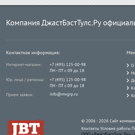
Компания ДжастБэстТулс.Ру официал
Контактная информация:
Мен
Интернет-магазин:
+7 (495) 125-00-98
О
ПН - ПТ с 09 до 18
Н
Юр. лица / регионы:
+7 (495) 125-00-98
Д
ПН - ПТ с 09 до 18
К
info@mvgrp.ru
Прием заявок:
К
© 2006 - 2026 Cайт компани
Контакты
Условия работы
П
ООО «ДжастБэстТулс.Ру» · 