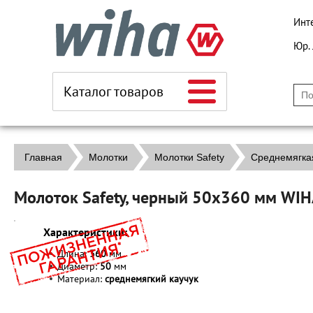
Инт
Юр.
Каталог товаров
Главная
Молотки
Молотки Safety
Среднемягкая
Молоток Safety, черный 50x360 мм WI
Характеристики:
Длина:
360
мм
Диаметр:
50
мм
Материал:
среднемягкий каучук