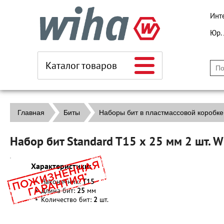
Инт
Юр.
Каталог товаров
Главная
Биты
Наборы бит в пластмассовой коробке
Набор бит Standard T15 х 25 мм 2 шт. 
Характеристики:
Наконечник:
T15
Длина бит:
25
мм
Количество бит:
2
шт.