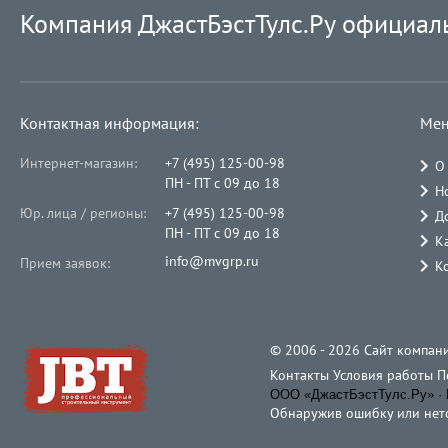
Компания ДжастБэстТулс.Ру официал
Контактная информация:
Мен
Интернет-магазин:
+7 (495) 125-00-98
О
ПН - ПТ с 09 до 18
Н
Юр. лица / регионы:
+7 (495) 125-00-98
Д
ПН - ПТ с 09 до 18
К
info@mvgrp.ru
Прием заявок:
К
© 2006 - 2026 Cайт компани
Контакты
Условия работы
П
ООО «ДжастБэстТулс.Ру» · 
Обнаружив ошибку или неточ