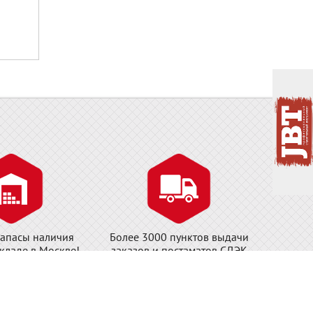
апасы наличия
Более 3000 пунктов выдачи
складе в Москве!
заказов и постаматов СДЭК