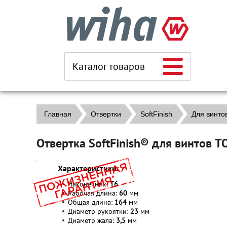
Каталог товаров
Главная
Отвертки
SoftFinish
Для винт
Отвертка SoftFinish® для винтов 
Характеристики:
Наконечник:
T6
Рабочая длина:
60
мм
Общая длина:
164
мм
Диаметр рукоятки:
23
мм
Диаметр жала:
3,5
мм