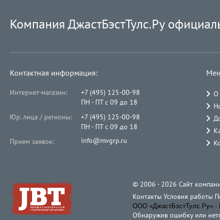
Компания ДжастБэстТулс.Ру официал
Контактная информация:
Мен
Интернет-магазин:
+7 (495) 125-00-98
О
ПН - ПТ с 09 до 18
Н
Юр. лица / регионы:
+7 (495) 125-00-98
Д
ПН - ПТ с 09 до 18
К
info@mvgrp.ru
Прием заявок:
К
© 2006 - 2026 Cайт компани
Контакты
Условия работы
П
ООО «ДжастБэстТулс.Ру» · 
Обнаружив ошибку или неточ