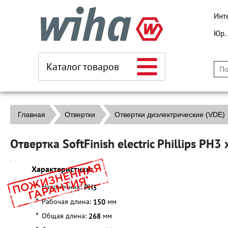
Инт
Юр.
Каталог товаров
Главная
Отвертки
Отвертки диэлектрические (VDE)
Отвертка SoftFinish electric Phillips P
Характеристики:
Наконечник:
PH
3
Рабочая длина:
мм
150
Общая длина:
мм
268