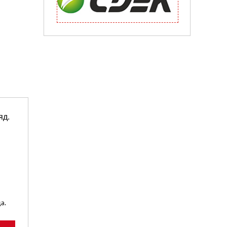
яд.
а.