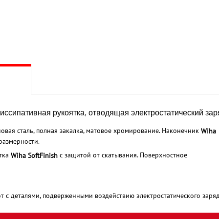
 Диссипативная рукоятка, отводящая электростатический зар
овая сталь, полная закалка, матовое хромирование. Наконечник
Wiha
размерности.
ятка
с защитой от скатывания. Поверхностное
Wiha SoftFinish
т с деталями, подверженными воздействию электростатического заряд