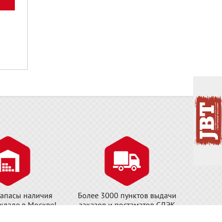
апасы наличия
Более 3000 пунктов выдачи
складе в Москве!
заказов и постаматов СДЭК