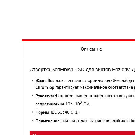
Описание
Отвертка SoftFinish ESD для винтов Pozidriv.
: Высококачественная хром-ванадий-молибден
Жало
гарантирует максимальное соответствие 
ChromTop
: Эргономичная многокомпонентная руко
Рукоятка
6
9
сопротивление 10
- 10
Ом.
: IEC 61340-5-1.
Нормы
: подходит для выполнения любых рабо
Применение