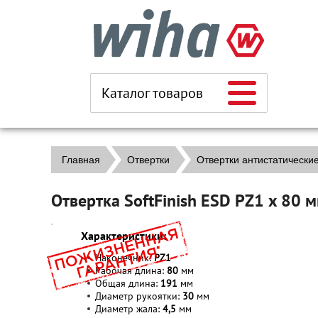
Каталог товаров
Главная
Отвертки
Отвертки антистатически
Отвертка SoftFinish ESD PZ1 x 80
Характеристики:
Наконечник:
PZ1
Рабочая длина:
80
мм
Общая длина:
191
мм
Диаметр рукоятки:
30
мм
Диаметр жала:
4,5
мм