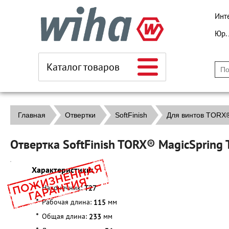
Инт
Юр.
Каталог товаров
Главная
Отвертки
SoftFinish
Для винтов TORX®
Отвертка SoftFinish TORX® MagicSprin
Характеристики:
Наконечник:
T27
Рабочая длина:
мм
115
Общая длина:
мм
233