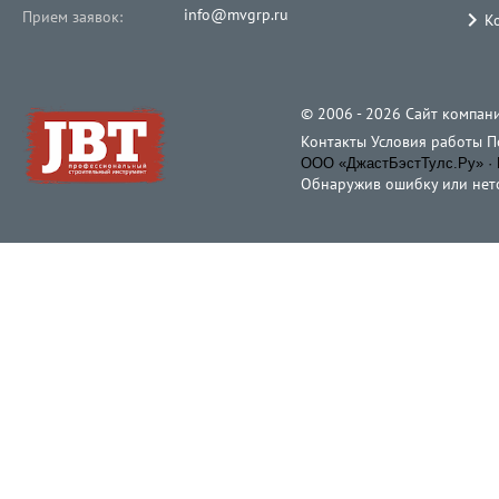
info@mvgrp.ru
Прием заявок:
К
© 2006 - 2026 Cайт компани
Контакты
Условия работы
П
ООО «ДжастБэстТулс.Ру» · 
Обнаружив ошибку или неточ