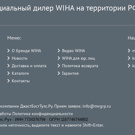
циальный дилер WIHA на территории Р
Меню:
На
О бренде WIHA
Видео WIHA
m
Новости
WIHA для юр. лиц
k
Доставка и оплата
Политика возврата
k
Каталоги
Гарантия
Контакты
 компании ДжастБэстТулс.Ру. Прием заявок:
info@mvgrp.ru
работы
Политика конфиденциальности
.Ру» · ИНН 7724376794 · ОГРН 1167746744802
ли неточность, выделите текст и нажмите Shift+Enter.