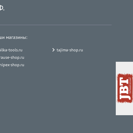
Ф.
ши магазины:
ilka-tools.ru
tajima-shop.ru
rause-shop.ru
nipex-shop.ru