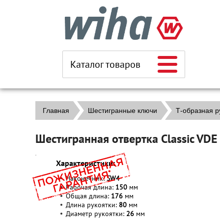
Каталог товаров
Главная
Шестигранные ключи
Т-образная ру
Шестигранная отвертка Classic VD
Характеристики:
Наконечник:
SW4
Рабочая длина:
150
мм
Общая длина:
176
мм
Длина рукоятки:
80
мм
Диаметр рукоятки:
26
мм