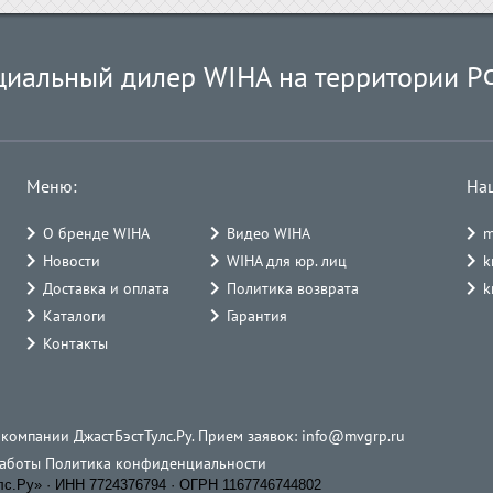
циальный дилер WIHA на территории Р
Меню:
На
О бренде WIHA
Видео WIHA
m
Новости
WIHA для юр. лиц
k
Доставка и оплата
Политика возврата
k
Каталоги
Гарантия
Контакты
 компании ДжастБэстТулс.Ру. Прием заявок:
info@mvgrp.ru
работы
Политика конфиденциальности
.Ру» · ИНН 7724376794 · ОГРН 1167746744802