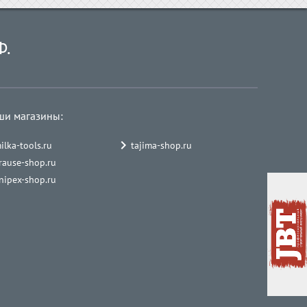
Ф.
ши магазины:
ilka-tools.ru
tajima-shop.ru
rause-shop.ru
nipex-shop.ru