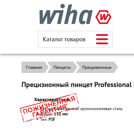
Каталог товаров
Главная
Пинцеты
Прецизионные
Прецизионный пинцет Professiona
Характеристики:
Высококачественная хромоникелевая сталь
Длина:
130 мм
Тип:
PSF