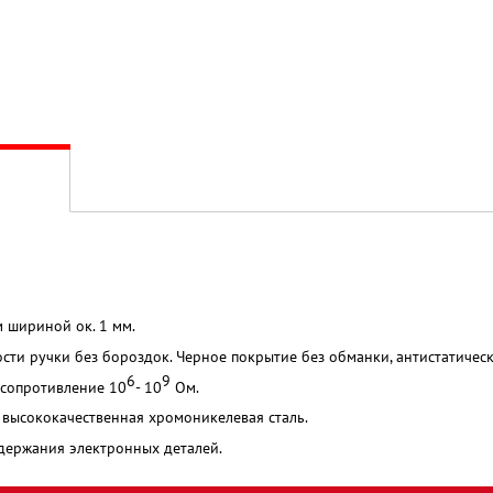
 шириной ок. 1 мм.
сти ручки без бороздок. Черное покрытие без обманки, антистатическ
6
9
 сопротивление 10
- 10
Ом.
высококачественная хромоникелевая сталь.
держания электронных деталей.