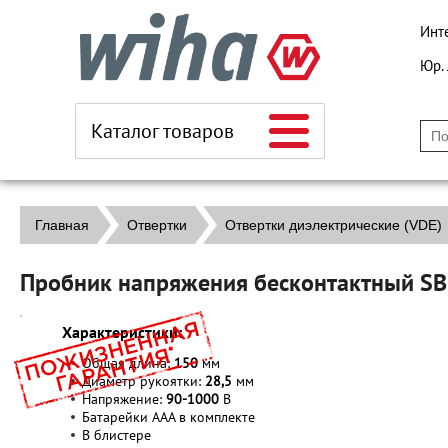
Инт
Юр.
Каталог товаров
Главная
Отвертки
Отвертки диэлектрические (VDE)
Пробник напряжения бесконтактный SB 
Характеристики:
Общая длина:
150
мм
Диаметр рукоятки:
28,5
мм
Напряжение:
90-1000
В
Батарейки ААА в комплекте
В блистере