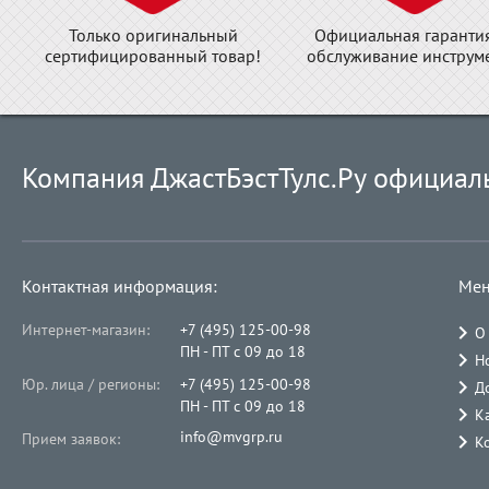
Только оригинальный
Официальная гаранти
сертифицированный товар!
обслуживание инструме
Компания ДжастБэстТулс.Ру официал
Контактная информация:
Мен
Интернет-магазин:
+7 (495) 125-00-98
О
ПН - ПТ с 09 до 18
Н
Юр. лица / регионы:
+7 (495) 125-00-98
Д
ПН - ПТ с 09 до 18
К
info@mvgrp.ru
Прием заявок:
К