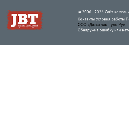
© 2006 - 2026 Cайт компани
Контакты
Условия работы
П
ООО «ДжастБэстТулс.Ру» · 
Обнаружив ошибку или неточ