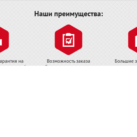
Наши преимущества:
арантия на
Возможность заказа
Большие з
нструмента!
необходимого инструмента у
товара на 
завода-изготовителя!
циальный дилер WIHA на территории Р
Меню:
На