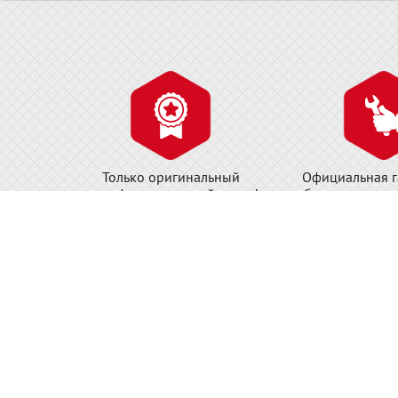
Только оригинальный
Официальная г
сертифицированный товар!
обслуживание и
Компания ДжастБэстТулс.Ру офи
Контактная информация: