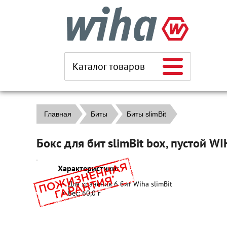
Каталог товаров
Главная
Биты
Биты slimBit
Бокс для бит slimBit box, пустой W
Характеристики:
Для хранения 6 бит Wiha slimBit
Вес: 60,0 г