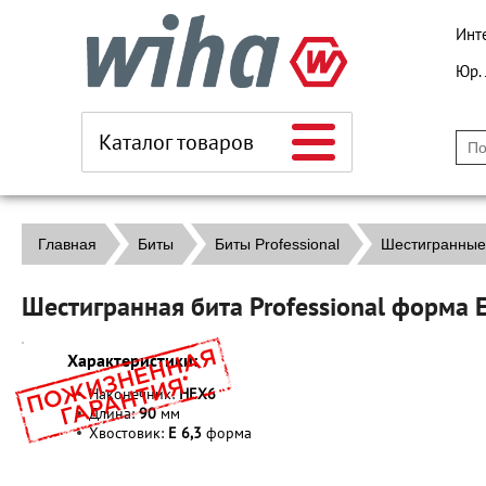
Инт
Юр.
Каталог товаров
Главная
Биты
Биты Professional
Шестигранные
Шестигранная бита Professional форма
Характеристики:
Наконечник:
HEX6
Длина:
90
мм
Хвостовик:
E 6,3
форма