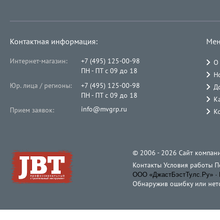
Контактная информация:
Мен
Интернет-магазин:
+7 (495) 125-00-98
О
ПН - ПТ с 09 до 18
Н
Юр. лица / регионы:
+7 (495) 125-00-98
Д
ПН - ПТ с 09 до 18
К
info@mvgrp.ru
Прием заявок:
К
© 2006 - 2026 Cайт компани
Контакты
Условия работы
П
ООО «ДжастБэстТулс.Ру» · 
Обнаружив ошибку или неточ