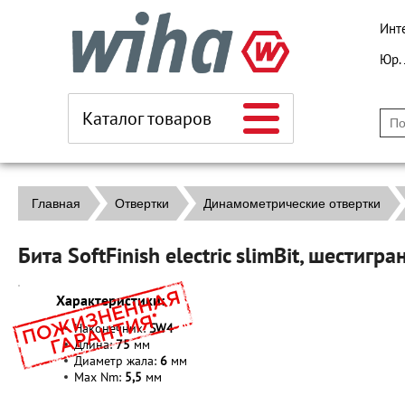
Инт
Юр.
Каталог товаров
Главная
Отвертки
Динамометрические отвертки
Бита SoftFinish electric slimBit, шести
Характеристики:
Наконечник:
SW
4
Длина:
75
мм
Диаметр жала:
6
мм
Max Nm:
5,5
мм