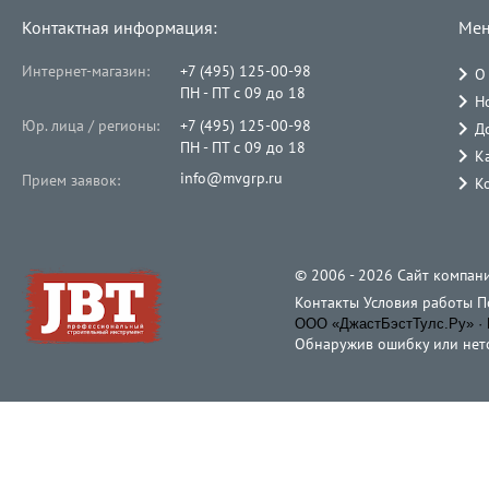
Контактная информация:
Мен
Интернет-магазин:
+7 (495) 125-00-98
О
ПН - ПТ с 09 до 18
Н
Юр. лица / регионы:
+7 (495) 125-00-98
Д
ПН - ПТ с 09 до 18
К
info@mvgrp.ru
Прием заявок:
К
© 2006 - 2026 Cайт компани
Контакты
Условия работы
П
ООО «ДжастБэстТулс.Ру» · 
Обнаружив ошибку или неточ