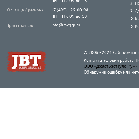
ПН - ПТ с 09 до 18
Н
Юр. лица / регионы:
+7 (495) 125-00-98
Д
ПН - ПТ с 09 до 18
К
info@mvgrp.ru
Прием заявок:
К
© 2006 - 2026 Cайт компани
Контакты
Условия работы
П
ООО «ДжастБэстТулс.Ру» · 
Обнаружив ошибку или неточ