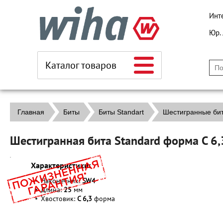
Инт
Юр.
Каталог товаров
Главная
Биты
Биты Standart
Шестигранные би
Шестигранная бита Standard форма С 6
Характеристики:
Наконечник:
SW4
Длина:
25
мм
Хвостовик:
C 6,3
форма