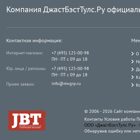
Компания ДжастБэстТулс.Ру официал
Контактная информация:
Мен
Интернет-магазин:
+7 (495) 125-00-98
О
ПН - ПТ с 09 до 18
Н
Юр. лица / регионы:
+7 (495) 125-00-98
Д
ПН - ПТ с 09 до 18
К
info@mvgrp.ru
Прием заявок:
К
© 2006 - 2026 Cайт компани
Контакты
Условия работы
П
ООО «ДжастБэстТулс.Ру» · 
Обнаружив ошибку или неточ