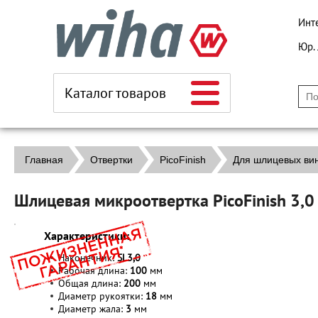
Инт
Юр.
Каталог товаров
Главная
Отвертки
PicoFinish
Для шлицевых ви
Шлицевая микроотвертка PicoFinish 3,
Характеристики:
Наконечник:
SL
3,0
Рабочая длина:
100
мм
Общая длина:
200
мм
Диаметр рукоятки:
18
мм
Диаметр жала:
3
мм