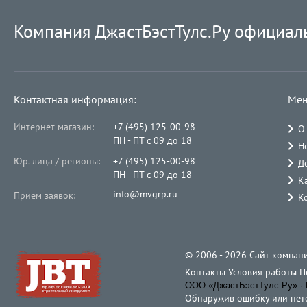
Компания ДжастБэстТулс.Ру официал
Контактная информация:
Мен
Интернет-магазин:
+7 (495) 125-00-98
О
ПН - ПТ с 09 до 18
Н
Юр. лица / регионы:
+7 (495) 125-00-98
Д
ПН - ПТ с 09 до 18
К
info@mvgrp.ru
Прием заявок:
К
© 2006 - 2026 Cайт компани
Контакты
Условия работы
П
ООО «ДжастБэстТулс.Ру» · 
Обнаружив ошибку или неточ