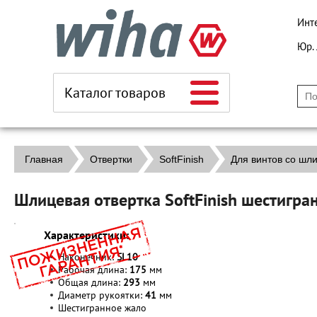
Инт
Юр.
Каталог товаров
Главная
Отвертки
SoftFinish
Для винтов со шл
Шлицевая отвертка SoftFinish шестигр
Характеристики:
Наконечник:
SL
10
Рабочая длина:
175
мм
Общая длина:
293
мм
Диаметр рукоятки:
41
мм
Шестигранное жало