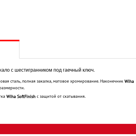
жало с шестигранником под гаечный ключ.
овая сталь, полная закалка, матовое хромирование. Наконечник
Wiha
размерности.
тка
с защитой от скатывания.
Wiha SoftFinish