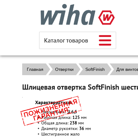
Каталог товаров
Главная
Отвертки
SoftFinish
Для винто
Шлицевая отвертка SoftFinish шес
Характеристики:
Наконечник:
SL6,5
Рабочая длина:
125
мм
Общая длина:
238
мм
Диаметр рукоятки:
36
мм
Шестигранное жало