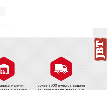
апасы наличия
Более 3000 пунктов выдачи
складе в Москве!
заказов и постаматов СДЭК