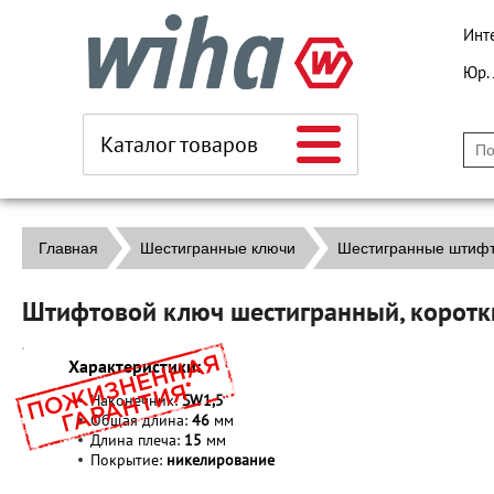
Инт
Юр.
Каталог товаров
Главная
Шестигранные ключи
Шестигранные штиф
Штифтовой ключ шестигранный, коротк
Характеристики:
Наконечник:
SW1,5
Общая длина:
46
мм
Длина плеча:
15
мм
Покрытие:
никелирование