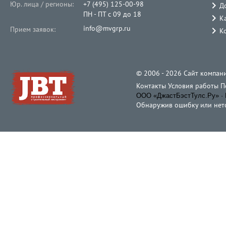
Юр. лица / регионы:
+7 (495) 125-00-98
Д
ПН - ПТ с 09 до 18
К
info@mvgrp.ru
Прием заявок:
К
© 2006 - 2026 Cайт компани
Контакты
Условия работы
П
ООО «ДжастБэстТулс.Ру» · 
Обнаружив ошибку или неточ