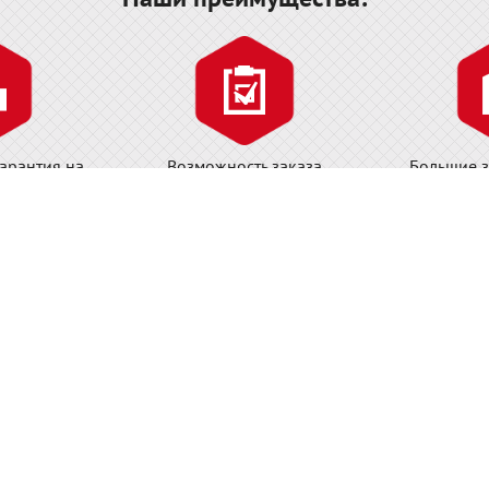
арантия на
Возможность заказа
Большие з
нструмента!
необходимого инструмента у
товара на 
завода-изготовителя!
циальный дилер WIHA на территории Р
Меню:
На
О бренде WIHA
Видео WIHA
m