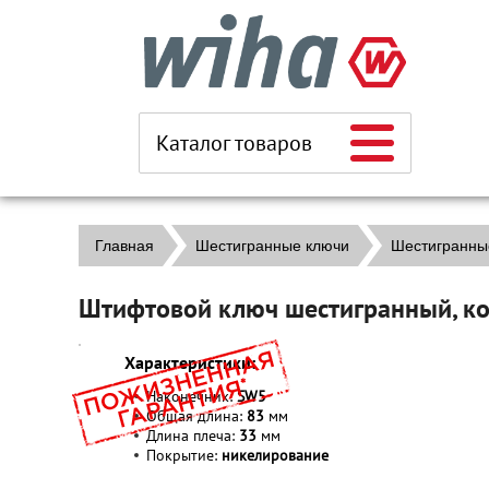
Каталог товаров
Главная
Шестигранные ключи
Шестигранны
Штифтовой ключ шестигранный, к
Характеристики:
Наконечник:
SW5
Общая длина:
83
мм
Длина плеча:
33
мм
Покрытие:
никелирование