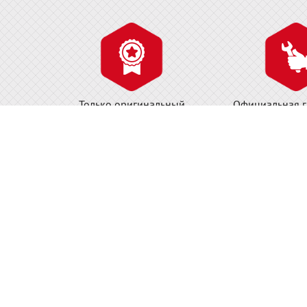
Только оригинальный
Официальная г
сертифицированный товар!
обслуживание и
Компания ДжастБэстТулс.Ру офи
Контактная информация:
Интернет-магазин:
+7 (495) 125-00-98
ПН - ПТ с 09 до 18