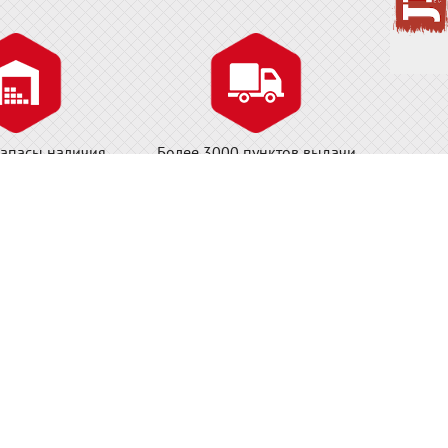
апасы наличия
Более 3000 пунктов выдачи
складе в Москве!
заказов и постаматов СДЭК
Ф.
ши магазины:
ilka-tools.ru
tajima-shop.ru