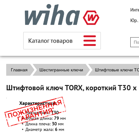
Инт
Юр.
Каталог товаров
Главная
Шестигранные ключи
Штифтовые ключи T
Штифтовой ключ TORX, короткий Т30 х
Характеристики:
Наконечник:
T30
Общая длина:
79
мм
Длина плеча:
30
мм
Диаметр жала:
6
мм