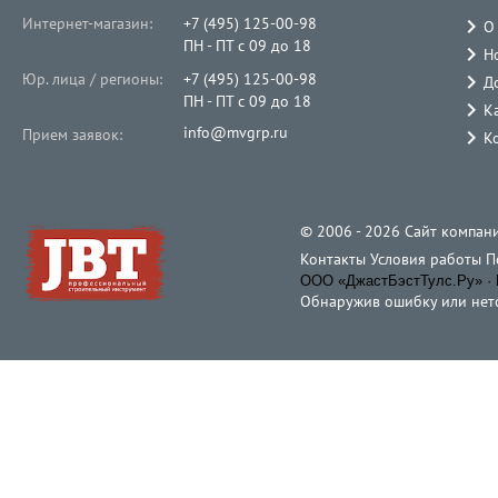
Интернет-магазин:
+7 (495) 125-00-98
О
ПН - ПТ с 09 до 18
Н
Юр. лица / регионы:
+7 (495) 125-00-98
Д
ПН - ПТ с 09 до 18
К
info@mvgrp.ru
Прием заявок:
К
© 2006 - 2026 Cайт компани
Контакты
Условия работы
П
ООО «ДжастБэстТулс.Ру» · 
Обнаружив ошибку или неточ