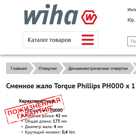
Инт
Юр.
Каталог товаров
Главная
Отвертки
Динамометрические отвертки
Сменное жало Torque Phillips PH000 x
Характеристики:
Наконечник:
PH000
Рабочая длина:
42
мм
Общая длина:
175
мм
Диаметр жала:
4
мм
Крутящий момент:
0,4
Nm