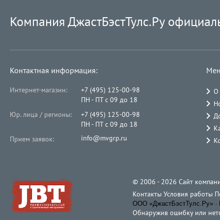
Компания ДжастБэстТулс.Ру официал
Контактная информация:
Мен
Интернет-магазин:
+7 (495) 125-00-98
О
ПН - ПТ с 09 до 18
Н
Юр. лица / регионы:
+7 (495) 125-00-98
Д
ПН - ПТ с 09 до 18
К
info@mvgrp.ru
Прием заявок:
К
© 2006 - 2026 Cайт компани
Контакты
Условия работы
П
ООО «ДжастБэстТулс.Ру» · 
Обнаружив ошибку или неточ