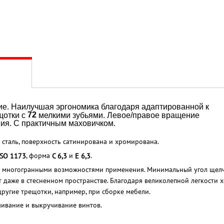
ие. Наилучшая эргономика благодаря адаптированной к
72
щотки с
мелкими зубьями. Левое/правое вращение
ия. С практичным маховичком.
 сталь, поверхность сатинирована и хромирована.
, форма
и
.
ISO 1173
C 6,3
E 6,3
 с многогранными возможностями применения. Минимальный угол щелч
 даже в стесненном пространстве. Благодаря великолепной легкости 
другие трещотки, например, при сборке мебели.
учивание и выкручивание винтов.