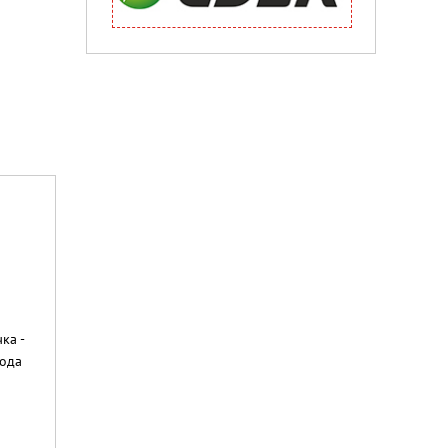
ка -
хода