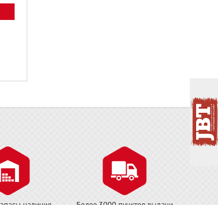
апасы наличия
Более 3000 пунктов выдачи
складе в Москве!
заказов и постаматов СДЭК