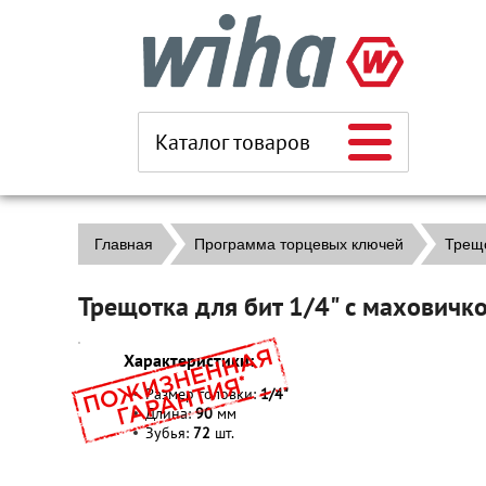
Каталог товаров
Главная
Программа торцевых ключей
Трещ
Трещотка для бит 1/4" с махович
Характеристики:
Размер головки:
1/4"
Длина:
90
мм
Зубья:
72
шт.