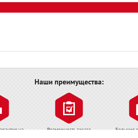
Наши преимущества:
арантия на
Возможность заказа
Большие з
нструмента!
необходимого инструмента у
товара на 