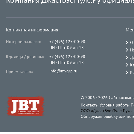
Контактная информация:
Мен
Интернет-магазин:
+7 (495) 125-00-98
О
ПН - ПТ с 09 до 18
Н
Юр. лица / регионы:
+7 (495) 125-00-98
Д
ПН - ПТ с 09 до 18
К
info@mvgrp.ru
Прием заявок:
К
© 2006 - 2026 Cайт компани
Контакты
Условия работы
П
ООО «ДжастБэстТулс.Ру» · 
Обнаружив ошибку или неточ