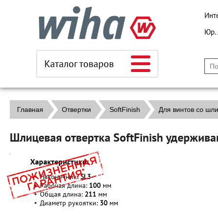
Инт
Юр.
Каталог товаров
Главная
Отвертки
SoftFinish
Для винтов со шл
Шлицевая отвертка SoftFinish удержи
Характеристики:
Наконечник:
SL
3
Рабочая длина:
100
мм
Общая длина:
211
мм
Диаметр рукоятки:
30
мм