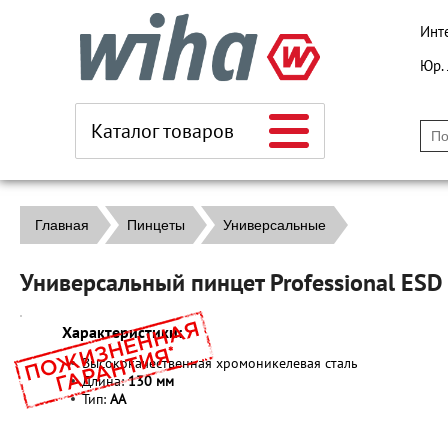
Инт
Юр.
Каталог товаров
Главная
Пинцеты
Универсальные
Универсальный пинцет Professional ES
Характеристики:
Высококачественная хромоникелевая сталь
Длина:
130 мм
Тип:
AA