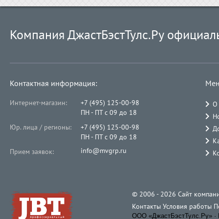
Компания ДжастБэстТулс.Ру официал
Контактная информация:
Мен
Интернет-магазин:
+7 (495) 125-00-98
О
ПН - ПТ с 09 до 18
Н
Юр. лица / регионы:
+7 (495) 125-00-98
Д
ПН - ПТ с 09 до 18
К
info@mvgrp.ru
Прием заявок:
К
© 2006 - 2026 Cайт компани
Контакты
Условия работы
П
ООО «ДжастБэстТулс.Ру» · 