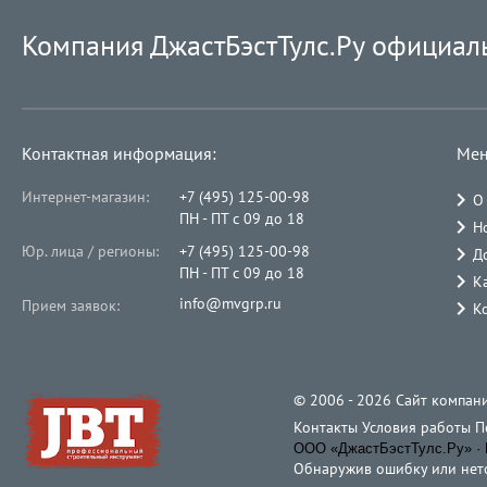
Компания ДжастБэстТулс.Ру официал
Контактная информация:
Мен
Интернет-магазин:
+7 (495) 125-00-98
О
ПН - ПТ с 09 до 18
Н
Юр. лица / регионы:
+7 (495) 125-00-98
Д
ПН - ПТ с 09 до 18
К
info@mvgrp.ru
Прием заявок:
К
© 2006 - 2026 Cайт компани
Контакты
Условия работы
П
ООО «ДжастБэстТулс.Ру» · 
Обнаружив ошибку или неточ