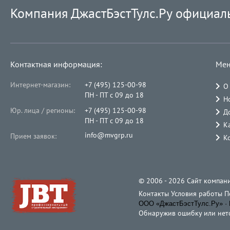
Компания ДжастБэстТулс.Ру официал
Контактная информация:
Мен
Интернет-магазин:
+7 (495) 125-00-98
О
ПН - ПТ с 09 до 18
Н
Юр. лица / регионы:
+7 (495) 125-00-98
Д
ПН - ПТ с 09 до 18
К
info@mvgrp.ru
Прием заявок:
К
© 2006 - 2026 Cайт компани
Контакты
Условия работы
П
ООО «ДжастБэстТулс.Ру» · 
Обнаружив ошибку или неточ