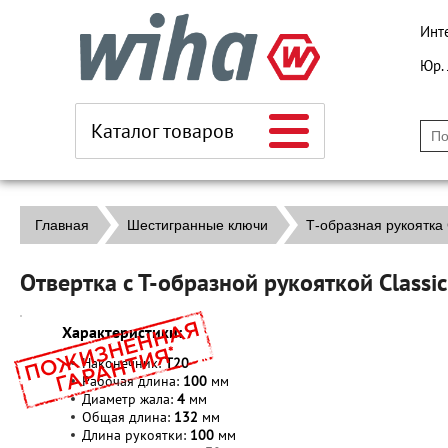
Инт
Юр.
Каталог товаров
Главная
Шестигранные ключи
Т-образная рукоятка 
Отвертка с Т-образной рукояткой Class
Характеристики:
Наконечник:
T20
Рабочая длина:
100
мм
Диаметр жала:
4
мм
Общая длина:
132
мм
Длина рукоятки:
100
мм