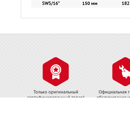
SW5/16"
150 мм
182
Только оригинальный
Официальная г
сертифицированный товар!
обслуживание и
Компания ДжастБэстТулс.Ру офи