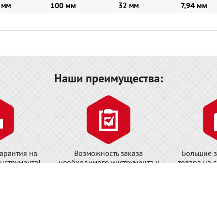
мм
100
мм
32 мм
7,94 мм
Наши преимущества:
арантия на
Возможность заказа
Большие з
нструмента!
необходимого инструмента у
товара на 
завода-изготовителя!
циальный дилер WIHA на территории Р