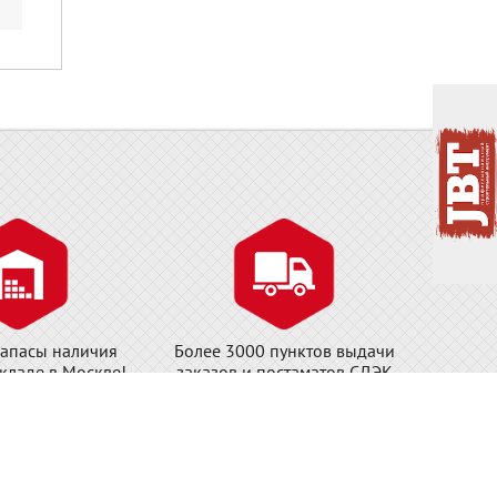
апасы наличия
Более 3000 пунктов выдачи
складе в Москве!
заказов и постаматов СДЭК
Ф.