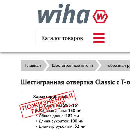
Каталог товаров
Главная
Шестигранные ключи
Т-образная ру
Шестигранная отвертка Classic с 
Характеристики:
Наконечник:
SW5/16"
Рабочая длина:
150
мм
Общая длина:
182
мм
Длина рукоятки:
100
мм
Диаметр рукоятки:
32
мм