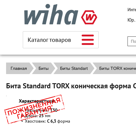
Инт
Юр.
Каталог товаров
Главная
Биты
Биты Standart
Биты TORX конич
Бита Standard TORX коническая форма 
Характеристики:
Наконечник:
T30
Длина:
25
мм
Хвостовик:
C 6,3
форма