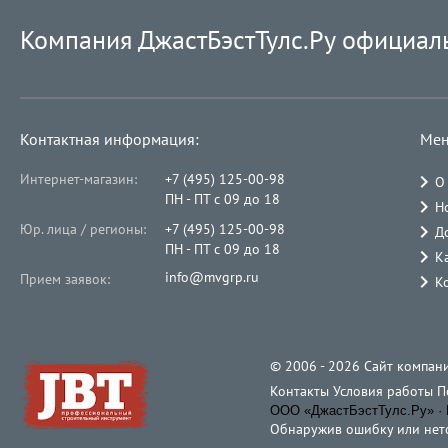
Компания ДжастБэстТулс.Ру официал
Контактная информация:
Мен
Интернет-магазин:
+7 (495) 125-00-98
О
ПН - ПТ с 09 до 18
Н
Юр. лица / регионы:
+7 (495) 125-00-98
Д
ПН - ПТ с 09 до 18
К
info@mvgrp.ru
Прием заявок:
К
© 2006 - 2026 Cайт компани
Контакты
Условия работы
П
ООО «ДжастБэстТулс.Ру» · 
Обнаружив ошибку или неточ