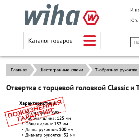
Инт
Юр.
Каталог товаров
Главная
Шестигранные ключи
Т-образная рукоятка 
Отвертка с торцевой головкой Classic 
Характеристики:
Наконечник:
SW8
Рабочая длина:
125
мм
Общая длина:
157
мм
Длина рукоятки:
100
мм
Диаметр рукоятки:
32
мм