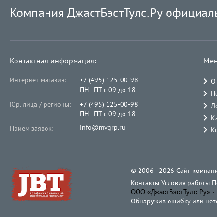
Компания ДжастБэстТулс.Ру официал
Контактная информация:
Мен
Интернет-магазин:
+7 (495) 125-00-98
О
ПН - ПТ с 09 до 18
Н
Юр. лица / регионы:
+7 (495) 125-00-98
Д
ПН - ПТ с 09 до 18
К
info@mvgrp.ru
Прием заявок:
К
© 2006 - 2026 Cайт компани
Контакты
Условия работы
П
ООО «ДжастБэстТулс.Ру» · 
Обнаружив ошибку или неточ