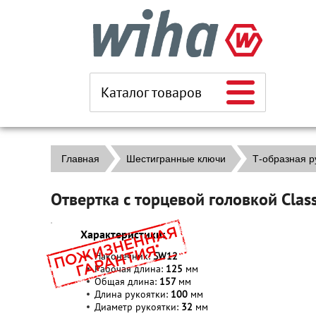
Каталог товаров
Главная
Шестигранные ключи
Т-образная ру
Отвертка с торцевой головкой Cla
Характеристики:
Наконечник:
SW12
Рабочая длина:
125
мм
Общая длина:
157
мм
Длина рукоятки:
100
мм
Диаметр рукоятки:
32
мм