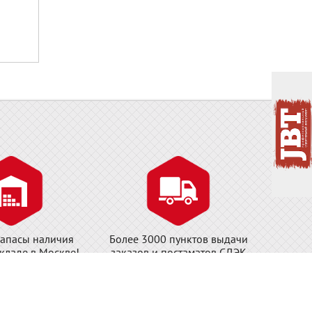
апасы наличия
Более 3000 пунктов выдачи
складе в Москве!
заказов и постаматов СДЭК