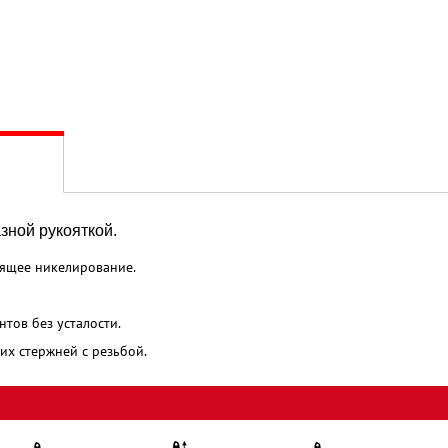
азной рукояткой.
стящее никелирование.
тов без усталости.
их стержней с резьбой.